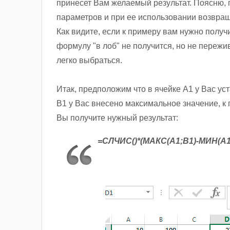
принесет Вам желаемый результат. Поясню,
параметров и при ее использовании возвращ
Как видите, если к примеру вам нужно получи
формулу "в лоб" не получится, но не пережи
легко выбраться.
Итак, предположим что в ячейке A1 у Вас ус
B1 у Вас внесено максимальное значение, к 
Вы получите нужный результат:
=СЛЧИС()*(МАКС(A1;B1)-МИН(A1