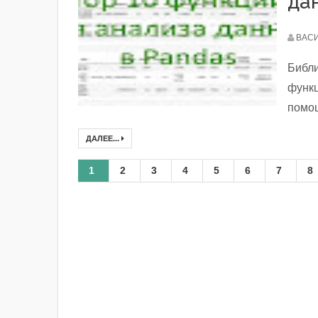
да
ВАС
Библи
функц
помощ
ДАЛЕЕ...
1
2
3
4
5
6
7
8