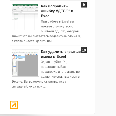
Как исправить
ошибку #ДЕЛ/0! в
Excel
При работе в Excel вы
можете столкнуться с
ошибкой #ДЕЛ/0, которая
значит что вы пытаетесь поделить число на 0,
а как вы знаете, делить на 0...
Как удалить скрытые
имена в Excel
Здравствуйте. Рад
представить Вам
пошаговую инструкцию по
удалению скрытых имен в
Экселе. Вы возможно сталкивались с
ситуацией, когда при ...