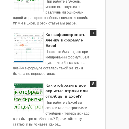
При работе в Эксель,
можно столкнуться с
различными ошибками,
одной из распространённых является ошибка
#ИМЯ в Excel. В этой статье мы разбе...
Как зафиксировать
ячейку в формуле
Excel
Часто так бывает, что при
копировании формул, Вам
нужно, что бы ссылка на
ячейку в формуле осталась такой же, как и
была, а не переместилас...
Как отобразить все
скрытые строки или
столбцы в Excel?
При работе в Excel вы
скрыли много строк и/или
столбцов и теперь их надо
всех быстро отобразить? Прочитайте эту
статью, и вы узнаете, как эт...