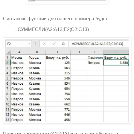
Синтаксис функции для нашего примера будет:
=СУММЕСЛИ(A2:A13;E2;C2:C13)
Первым аргументом (A2:A13) мы задаем область, в