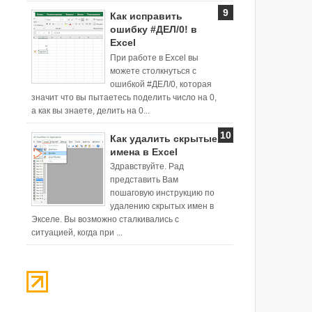
Как исправить
ошибку #ДЕЛ/0! в
Excel
При работе в Excel вы
можете столкнуться с
ошибкой #ДЕЛ/0, которая
значит что вы пытаетесь поделить число на 0,
а как вы знаете, делить на 0...
Как удалить скрытые
имена в Excel
Здравствуйте. Рад
представить Вам
пошаговую инструкцию по
удалению скрытых имен в
Экселе. Вы возможно сталкивались с
ситуацией, когда при ...