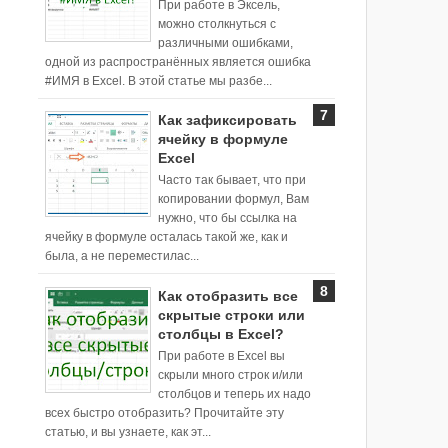
При работе в Эксель,
можно столкнуться с
различными ошибками,
одной из распространённых является ошибка
#ИМЯ в Excel. В этой статье мы разбе...
Как зафиксировать
ячейку в формуле
Excel
Часто так бывает, что при
копировании формул, Вам
нужно, что бы ссылка на
ячейку в формуле осталась такой же, как и
была, а не переместилас...
Как отобразить все
скрытые строки или
столбцы в Excel?
При работе в Excel вы
скрыли много строк и/или
столбцов и теперь их надо
всех быстро отобразить? Прочитайте эту
статью, и вы узнаете, как эт...