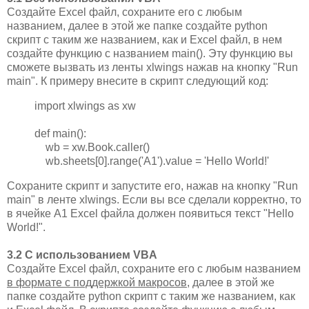
Создайте Excel файл, сохраните его с любым
названием, далее в этой же папке создайте python
скрипт с таким же названием, как и Excel файл, в нем
создайте функцию с названием main(). Эту функцию вы
сможете вызвать из ленты xlwings нажав на кнопку "Run
main". К примеру внесите в скрипт следующий код:
import xlwings as xw
def main():
wb = xw.Book.caller()
wb.sheets[0].range('A1').value = 'Hello World!'
Сохраните скрипт и запустите его, нажав на кнопку "Run
main" в ленте xlwings. Если вы все сделали корректно, то
в ячейке A1 Excel файла должен появиться текст "Hello
World!".
3.2 С использованием VBA
Создайте Excel файл, сохраните его с любым названием
в формате с поддержкой макросов
, далее в этой же
папке создайте python скрипт с таким же названием, как