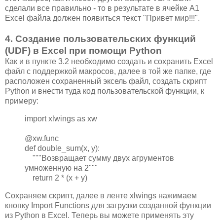
сделали все правильно - то в результате в ячейке A1
Excel файла должен появиться текст "Привет мир!!!".
4. Создание пользовательских функций
(UDF) в Excel при помощи Python
Как и в пункте 3.2 необходимо создать и сохранить Excel
файл с поддержкой макросов, далее в той же папке, где
расположен сохраненный эксель файл, создать скрипт
Python и внести туда код пользовательской функции, к
примеру:
import xlwings as xw
@xw.func
def double_sum(x, y):
"""Возвращает сумму двух агрументов
умноженную на 2"""
return 2 * (x + y)
Сохраняем скрипт, далее в ленте xlwings нажимаем
кнопку Import Functions для загрузки созданной функции
из Python в Excel. Теперь вы можете применять эту