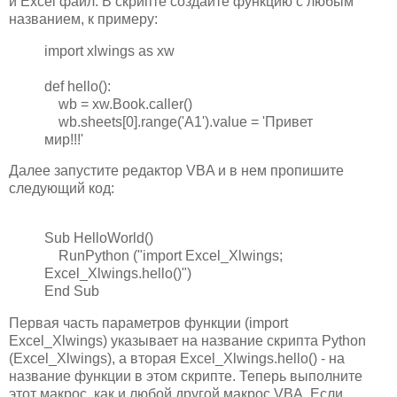
и Excel файл. В скрипте создайте функцию с любым
названием, к примеру:
import xlwings as xw
def hello():
wb = xw.Book.caller()
wb.sheets[0].range('A1').value = 'Привет
мир!!!'
Далее запустите редактор VBA и в нем пропишите
следующий код:
Sub HelloWorld()
RunPython ("import Excel_Xlwings;
Excel_Xlwings.hello()")
End Sub
Первая часть параметров функции (import
Excel_Xlwings) указывает на название скрипта Python
(Excel_Xlwings), а вторая Excel_Xlwings.hello() - на
название функции в этом скрипте. Теперь выполните
этот макрос, как и любой другой макрос VBA. Если