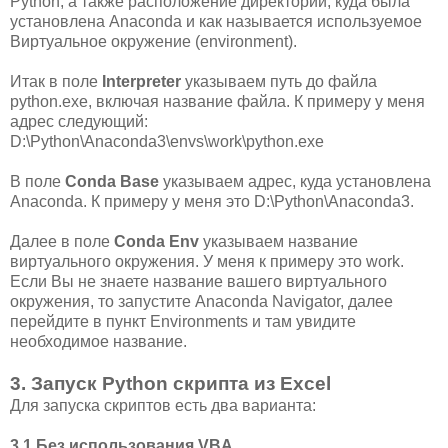
Python, а также расположение директории, куда была
установлена Anaconda и как называется используемое
Виртуальное окружение (environment).
Итак в поле
Interpreter
указываем путь до файла
python.exe, включая название файла. К примеру у меня
адрес следующий:
D:\Python\Anaconda3\envs\work\python.exe
В поле
Conda Base
указываем адрес, куда установлена
Anaconda. К примеру у меня это D:\Python\Anaconda3.
Далее в поле
Conda Env
указываем название
виртуального окружения. У меня к примеру это work.
Если Вы не знаете название вашего виртуального
окружения, то запустите Anaconda Navigator, далее
перейдите в пункт Environments и там увидите
необходимое название.
3. Запуск Python скрипта из Excel
Для запуска скриптов есть два варианта:
3.1 Без использования VBA