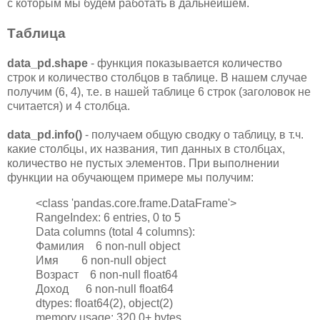
с которым мы будем работать в дальнейшем.
Таблица
data_pd.shape
- функция показывается количество
строк и количество столбцов в таблице. В нашем случае
получим (6, 4), т.е. в нашей таблице 6 строк (заголовок не
считается) и 4 столбца.
data_pd.info()
- получаем общую сводку о таблицу, в т.ч.
какие столбцы, их названия, тип данных в столбцах,
количество не пустых элементов. При выполнении
функции на обучающем примере мы получим:
<class 'pandas.core.frame.DataFrame'>
RangeIndex: 6 entries, 0 to 5
Data columns (total 4 columns):
Фамилия 6 non-null object
Имя 6 non-null object
Возраст 6 non-null float64
Доход 6 non-null float64
dtypes: float64(2), object(2)
memory usage: 320.0+ bytes