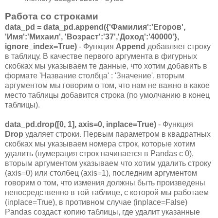
Работа со строками
data_pd = data_pd.append({'Фамилия':'Егоров',
'Имя':'Михаил', 'Возраст':'37','Доход':'40000'},
ignore_index=True)
- Функция
Append
добавляет строку
в таблицу. В качестве первого аргумента в фигурных
скобках мы указываем те данные, что хотим добавить в
формате 'Название столбца' : 'Значение', вторым
аргументом мы говорим о том, что нам не важно в какое
место таблицы добавится строка (по умолчанию в конец
таблицы).
data_pd.drop([0, 1], axis=0, inplace=True)
- Функция
Drop
удаляет строки. Первым параметром в квадратных
скобках мы указываем номера строк, которые хотим
удалить (нумерация строк начинается в Pandas с 0),
вторым аргументом указываем что хотим удалить строку
(axis=0) или столбец (axis=1), последним аргументом
говорим о том, что измения должны быть произведены
непосредственно в той таблице, с которой мы работаем
(inplace=True), в противном случае (inplace=False)
Pandas создаст копию таблицы, где удалит указанные