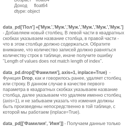
Доход float64
dtype: object
data_pd['Пол'] =['Муж.','Муж.','Муж.','Муж.','Муж.','Муж.']
- Добавляем новый столбец. В левой части в квадратных
скобках указываем название столбца, в правой части -
что в этом столбце должно содержаться. Обратите
внимание, что количество записей должно равняться
количеству строк в таблице, иначе получите ошибку
"Length of values does not match length of index".
data_pd.drop(['Фамилия'], axis=1, inplace=True)
-
Функция
Drop
, как и говорилось ранее, удаляет столбец
или строку. В данном случае в качестве первого
параметра в квадратных скобках указываем название
столбца, далее указываем что удаляем именно столбец
(axis=1), и не забываем указать что измения должны
быть произведены непосредственно в той таблице, с
которой мы работаем (inplace=True).
data_pd[['Фамилия', 'Имя']]
- Получаем данные только