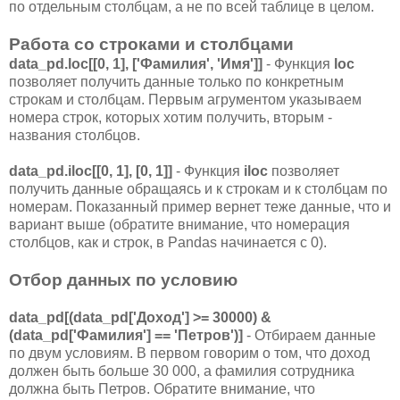
по отдельным столбцам, а не по всей таблице в целом.
Работа со строками и столбцами
data_pd.loc[[0, 1], ['Фамилия', 'Имя']]
- Функция
loc
позволяет получить данные только по конкретным
строкам и столбцам. Первым агрументом указываем
номера строк, которых хотим получить, вторым -
названия столбцов.
data_pd.iloc[[0, 1], [0, 1]]
- Функция
iloc
позволяет
получить данные обращаясь и к строкам и к столбцам по
номерам. Показанный пример вернет теже данные, что и
вариант выше (обратите внимание, что номерация
столбцов, как и строк, в Pandas начинается с 0).
Отбор данных по условию
data_pd[(data_pd['Доход'] >= 30000) &
(data_pd['Фамилия'] == 'Петров')]
- Отбираем данные
по двум условиям. В первом говорим о том, что доход
должен быть больше 30 000, а фамилия сотрудника
должна быть Петров. Обратите внимание, что