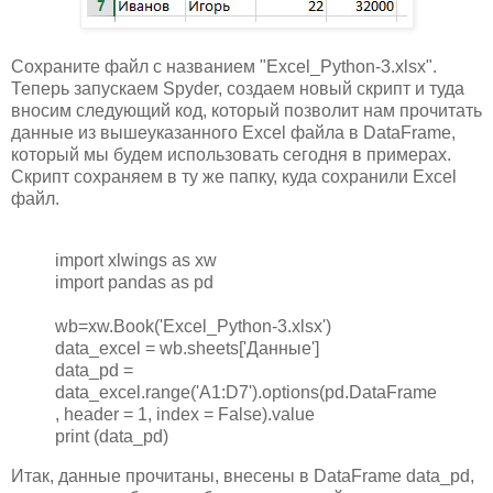
Сохраните файл с названием "Excel_Python-3.xlsx".
Теперь запускаем Spyder, создаем новый скрипт и туда
вносим следующий код, который позволит нам прочитать
данные из вышеуказанного Excel файла в DataFrame,
который мы будем использовать сегодня в примерах.
Скрипт сохраняем в ту же папку, куда сохранили Excel
файл.
import xlwings as xw
import pandas as pd
wb=xw.Book('Excel_Python-3.xlsx')
data_excel = wb.sheets['Данные']
data_pd =
data_excel.range('A1:D7').options(pd.DataFrame
, header = 1, index = False).value
print (data_pd)
Итак, данные прочитаны, внесены в DataFrame data_pd,